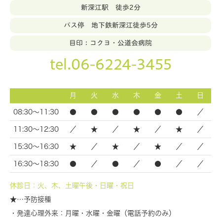
新深江駅 徒歩2分
バス停 地下鉄新深江徒歩5分
目印：コクヨ・公道会病院
tel.06-6224-3455
月
火
水
木
金
土
日
08:30～11:30
●
●
●
●
●
●
／
11:30～12:30
／
★
／
★
／
★
／
15:30～16:30
★
／
★
／
★
／
／
16:30～18:30
●
／
●
／
●
／
／
休診日：火、木、土曜午後・日曜・祝日
★…予防接種
・発達心理外来：月曜・水曜・金曜（電話予約のみ）