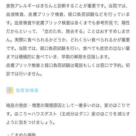
食物アレルギーは
きちんと診断することが重要
です。当院では、
血液検査、皮膚プリック検査、経口負荷試験などを行っていま
す。血液検査や皮膚プリック検査はあくまでも参考所見で、陽性
だからといって、
「念のため、除去する」ことはおすすめしませ
ん。
実際に食べられるかどうか、どれくらい食べられるかが重要
です。当院では、経口負荷試験を行い、
食べても症状の出ない量
までは積極的に食べていき
、早期の解除を目指します。
皮膚プリック検査と経口負荷試験は電話もしくは窓口で予約。初
診では行いません。
気管支喘息
喘息の発症・増悪の環境原因として一番多いのは、家のほこりで
す。ほこり＝ハウスダスト（主成分はダニ）
家のほこりを減らす
ように気をつけましょう。
・こまめな掃除