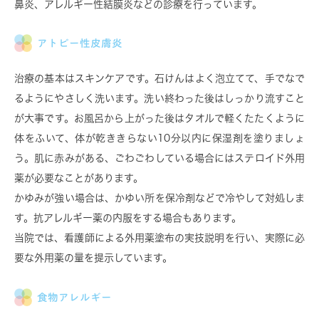
鼻炎、アレルギー性結膜炎などの診療を行っています。
アトピー性皮膚炎
治療の基本はスキンケア
です。石けんはよく泡立てて、手でなで
るようにやさしく洗います。洗い終わった後はしっかり流すこと
が大事です。お風呂から上がった後はタオルで軽くたたくように
体をふいて、体が乾ききらない10分以内に保湿剤を塗りましょ
う。肌に赤みがある、ごわごわしている場合にはステロイド外用
薬が必要なことがあります。
かゆみが強い場合は、かゆい所を保冷剤などで冷やして対処しま
す。抗アレルギー薬の内服をする場合もあります。
当院では、
看護師による外用薬塗布の実技説明
を行い、実際に必
要な外用薬の量を提示しています。
食物アレルギー